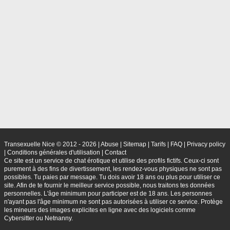
Transexuelle Nice © 2012 - 2026
|
Abuse
|
Sitemap
|
Tarifs
|
FAQ
|
Privacy policy
|
Conditions générales d'utilisation
|
Contact
Ce site est un service de chat érotique et utilise des profils fictifs. Ceux-ci sont
purement à des fins de divertissement, les rendez-vous physiques ne sont pas
possibles. Tu paies par message. Tu dois avoir 18 ans ou plus pour utiliser ce
site. Afin de te fournir le meilleur service possible, nous traitons tes données
personnelles. L'âge minimum pour participer est de 18 ans. Les personnes
n'ayant pas l'âge minimum ne sont pas autorisées à utiliser ce service. Protège
les mineurs des images explicites en ligne avec des logiciels comme
Cybersitter ou Netnanny.